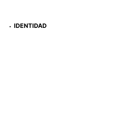
IDENTIDAD
WEB
LOCALES
JORNADAS & CONGRESOS
STANDS
CARTELERÍA
REDES SOCIALES
EDITORIAL
PACKAGING
MERCHANDISING